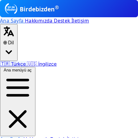
®
Birdebizden
Ana Sayfa
Hakkımızda
Destek
İletişim
🌐 Dil
🇹🇷
Türkçe
🇺🇸
İngilizce
Ana menüyü aç