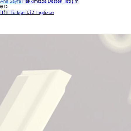
Ana Sayfa
Hakkımızda
Destek
İletişim
🌐 Dil
🇹🇷
Türkçe
🇺🇸
İngilizce