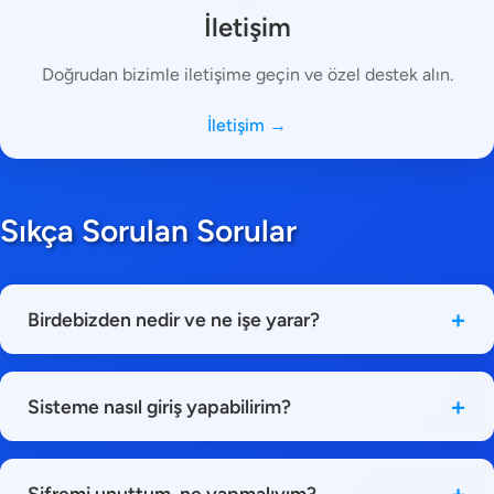
İletişim
Doğrudan bizimle iletişime geçin ve özel destek alın.
İletişim →
Sıkça Sorulan Sorular
+
Birdebizden nedir ve ne işe yarar?
Birdebizden bir kampanya yönetim ve crm
uygulamasıdır.
+
Sisteme nasıl giriş yapabilirim?
Ana sayfadaki "Giriş Yap" butonuna tıklayarak sisteme
giriş yapabilirsiniz. Kullanıcı adınız ve şifrenizle giriş
+
Şifremi unuttum, ne yapmalıyım?