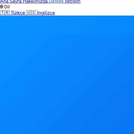
Ana Sayfa
Hakkımızda
Destek
İletişim
🌐 Dil
🇹🇷
Türkçe
🇺🇸
İngilizce