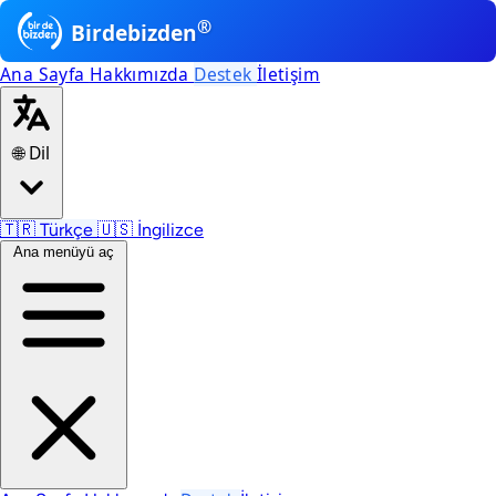
®
Birdebizden
Ana Sayfa
Hakkımızda
Destek
İletişim
🌐 Dil
🇹🇷
Türkçe
🇺🇸
İngilizce
Ana menüyü aç