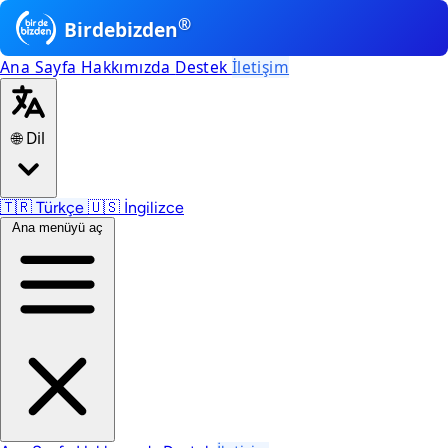
®
Birdebizden
Ana Sayfa
Hakkımızda
Destek
İletişim
🌐 Dil
🇹🇷
Türkçe
🇺🇸
İngilizce
Ana menüyü aç