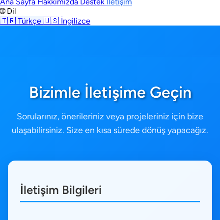
Ana Sayfa
Hakkımızda
Destek
İletişim
🌐 Dil
🇹🇷
Türkçe
🇺🇸
İngilizce
Bizimle İletişime Geçin
Sorularınız, önerileriniz veya projeleriniz için bize
ulaşabilirsiniz. Size en kısa sürede dönüş yapacağız.
İletişim Bilgileri