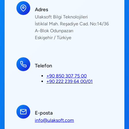
Adres
Ulaksoft Bilgi Teknolojileri
İstiklal Mah. Reşadiye Cad. No:14/36
A-Blok Odunpazarı
Eskişehir / Türkiye
Telefon
+90 850 307 75 00
+90 222 239 64 00/01
E-posta
info@ulaksoft.com